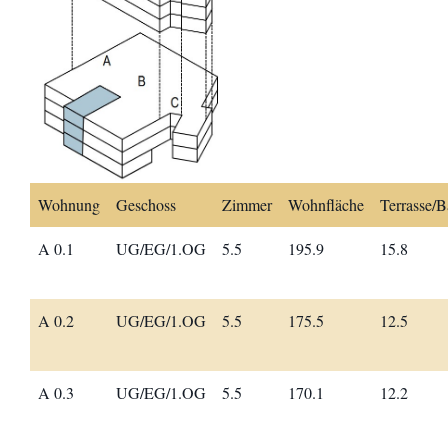
Wohnung
Geschoss
Zimmer
Wohnfläche
Terrasse/B
A 0.1
UG/EG/1.OG
5.5
195.9
15.8
A 0.2
UG/EG/1.OG
5.5
175.5
12.5
A 0.3
UG/EG/1.OG
5.5
170.1
12.2